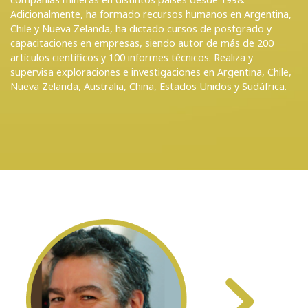
Adicionalmente, ha formado recursos humanos en Argentina,
Chile y Nueva Zelanda, ha dictado cursos de postgrado y
capacitaciones en empresas, siendo autor de más de 200
artículos científicos y 100 informes técnicos. Realiza y
supervisa exploraciones e investigaciones en Argentina, Chile,
Nueva Zelanda, Australia, China, Estados Unidos y Sudáfrica.